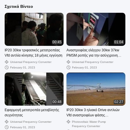
Σχετικά Βίντεο
00:45
01:04
IP20 30kw τριφασικός μετατροπέας
Αναστροφέας ελέγχου 30kw 37kw
Vfd αντλία κίνησης 18 μήνες εγγύηση
PMSM ροπής για την ασύγχρονη
μηχανή
Universal Frequency Converter
Universal Frequency Converter
February 01, 2023
February 01, 2023
00:48
02:27
Εφαρμογή μετατροπέα μεταβλητής
IP20 30kw 3 ηλιακό Drive αντλιών
συχνότητας
Vfd αναστροφέων φάσης
εξουσιοδότηση 18 μήνα
Universal Frequency Converter
Photovoltaic Water Pump
Frequency Converter
February 01, 2023