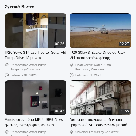
Σχετικά Βίντεο
00:26
02:27
IP20 30kw 3 Phase Inverter Solar Vfd
IP20 30kw 3 ηλιακό Drive αντλιών
Pump Drive 18 μηνών
Vfd αναστροφέων φάσης
εξουσιοδότηση 18 μήνα
Photovoltaic Water Pump
Photovoltaic Water Pump
Frequency Converter
Frequency Converter
February 01, 2023
February 01, 2023
00:47
01:55
Αδιάβροχος 60hp MPPT 99% 45kw
Αυτόματο πρόγραμμα οδήγησης
ηλιακός αναστροφέας αντλιών
τριφασικού AC 380V 5,5KW με οθόνη
αναστροφέων υποβρύχιος
LCD
Photovoltaic Water Pump
Universal Frequency Converter