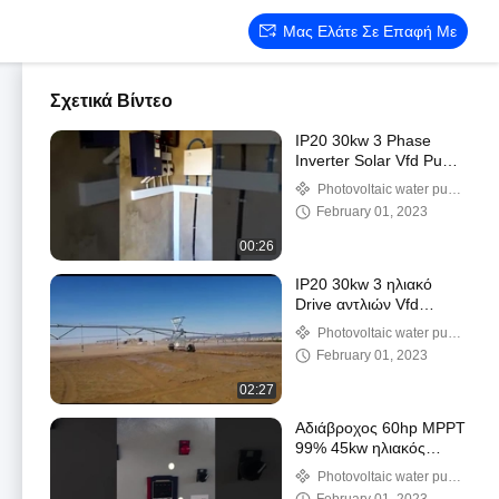
Μας Ελάτε Σε Επαφή Με
Σχετικά Βίντεο
IP20 30kw 3 Phase
Inverter Solar Vfd Pump
Drive 18 μηνών
Photovoltaic water pump
frequency converter
February 01, 2023
00:26
IP20 30kw 3 ηλιακό
Drive αντλιών Vfd
αναστροφέων φάσης
Photovoltaic water pump
εξουσιοδότηση 18 μήνα
frequency converter
February 01, 2023
02:27
Αδιάβροχος 60hp MPPT
99% 45kw ηλιακός
αναστροφέας αντλιών
Photovoltaic water pump
αναστροφέων
frequency converter