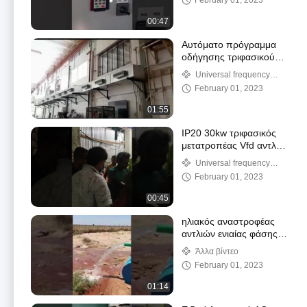
February 01, 2023
υποβρύχιος
00:47
Αυτόματο πρόγραμμα
οδήγησης τριφασικού
AC 380V 5,5KW με
Universal frequency
οθόνη LCD
converter
February 01, 2023
01:55
IP20 30kw τριφασικός
μετατροπέας Vfd αντλία
κίνησης 18 μήνες
Universal frequency
εγγύηση
converter
February 01, 2023
00:45
ηλιακός αναστροφέας
αντλιών ενιαίας φάσης
18.5kw 22kw 220V για
Άλλα βίντεο
τη γεωργική άρδευση
February 01, 2023
01:14