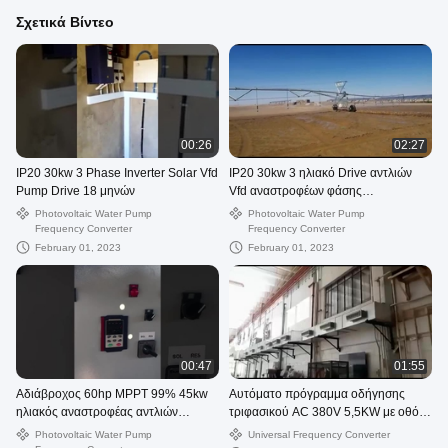
Σχετικά Βίντεο
00:26
02:27
IP20 30kw 3 Phase Inverter Solar Vfd
IP20 30kw 3 ηλιακό Drive αντλιών
Pump Drive 18 μηνών
Vfd αναστροφέων φάσης
εξουσιοδότηση 18 μήνα
Photovoltaic Water Pump
Photovoltaic Water Pump
Frequency Converter
Frequency Converter
February 01, 2023
February 01, 2023
00:47
01:55
Αδιάβροχος 60hp MPPT 99% 45kw
Αυτόματο πρόγραμμα οδήγησης
ηλιακός αναστροφέας αντλιών
τριφασικού AC 380V 5,5KW με οθόνη
αναστροφέων υποβρύχιος
LCD
Photovoltaic Water Pump
Universal Frequency Converter