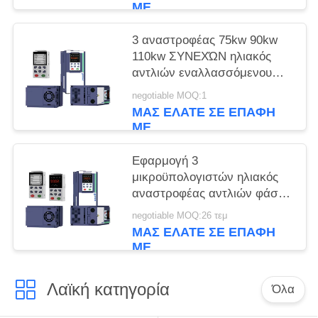
ΜΕ
3 αναστροφέας 75kw 90kw
110kw ΣΥΝΕΧΏΝ ηλιακός
αντλιών εναλλασσόμενου
ρεύματος 900V φάσης 380V
negotiable MOQ:1
με MPPT
ΜΑΣ ΕΛΆΤΕ ΣΕ ΕΠΑΦΉ
ΜΕ
Εφαρμογή 3
μικροϋπολογιστών ηλιακός
αναστροφέας αντλιών φάσης
με 99% αποδοτικά MPPT και
negotiable MOQ:26 τεμ
GPRS
ΜΑΣ ΕΛΆΤΕ ΣΕ ΕΠΑΦΉ
ΜΕ
Λαϊκή κατηγορία
Όλα