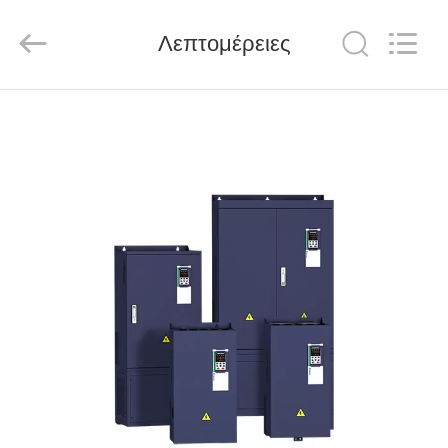
Shenzhen
LuoX
Electric
Λεπτομέρειες
Co.,
Ltd..
All
Rights
Reserved.
ΑΡΧΙΚΉ
ΣΕΛΊΔΑ
ΠΡΟΪΌΝΤΑ
ΒΊΝΤΕΟ
ΣΧΕΤΙΚΆ
ΜΕ
ΕΜΆΣ