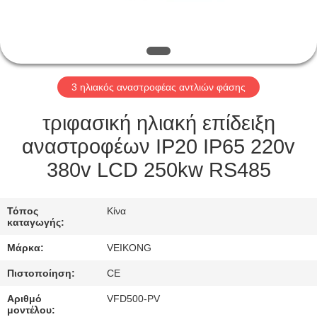
ΕΡΓΟΣΤΆΣΙΟ
ΠΕΡΙΉΓΗΣΗ
ΠΟΙΟΤΙΚΌΣ
3 ηλιακός αναστροφέας αντλιών φάσης
ΈΛΕΓΧΟΣ
τριφασική ηλιακή επίδειξη
ΕΠΙΚΟΙΝΩΝΉΣΤΕ
αναστροφέων IP20 IP65 220v
ΜΑΖΊ
380v LCD 250kw RS485
ΜΑΣ
Τόπος
Κίνα
καταγωγής:
ΖΗΤΉΣΤΕ
Μάρκα:
VEIKONG
ΈΝΑ
Πιστοποίηση:
CE
ΑΠΌΣΠΑΣΜΑ
Αριθμό
VFD500-PV
μοντέλου: