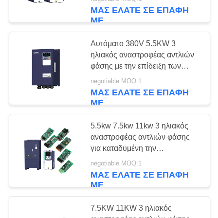
ΕΡΓΟΣΤΆΣΙΟ
ΜΑΣ ΕΛΆΤΕ ΣΕ ΕΠΑΦΉ
ΠΕΡΙΉΓΗΣΗ
ΜΕ
Αυτόματο 380V 5.5KW 3
ΠΟΙΟΤΙΚΌΣ
ηλιακός αναστροφέας αντλιών
ΈΛΕΓΧΟΣ
φάσης με την επίδειξη των
οδηγήσεων
negotiable MOQ:1
ΜΑΣ ΕΛΆΤΕ ΣΕ ΕΠΑΦΉ
ΕΠΙΚΟΙΝΩΝΉΣΤΕ
ΜΕ
ΜΑΖΊ
ΜΑΣ
5.5kw 7.5kw 11kw 3 ηλιακός
αναστροφέας αντλιών φάσης
για καταδυμένη την
ΖΗΤΉΣΤΕ
εναλλασσόμενο ρεύμα αντλία
negotiable MOQ:1
ΈΝΑ
ΜΑΣ ΕΛΆΤΕ ΣΕ ΕΠΑΦΉ
ΜΕ
ΑΠΌΣΠΑΣΜΑ
7.5KW 11KW 3 ηλιακός