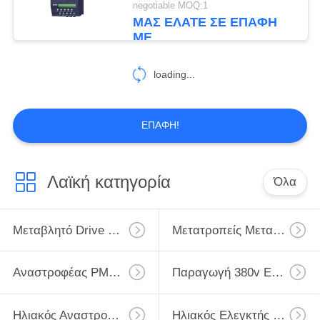
negotiable MOQ:1
ΜΑΣ ΕΛΆΤΕ ΣΕ ΕΠΑΦΉ
ΜΕ
loading...
ΕΠΑΦΉ!
Λαϊκή κατηγορία
Όλα
Μεταβλητό Drive Συχνότητας VFD
Μετατροπείς Μεταβλητής Συχνότητας
Αναστροφέας PMSM
Παραγωγή 380v Εισαγωγής 220v Αναστροφέων
Ηλιακός Αναστροφέας Αντλιών Ενιαίας Φάσης
Ηλιακός Ελεγκτής Υδραντλιών