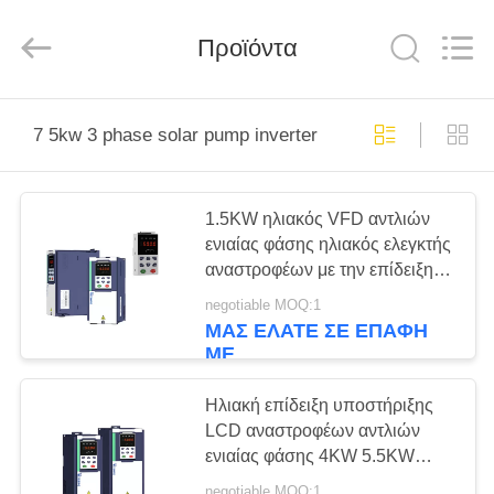
Shenzhen
LuoX
Electric
Προϊόντα
Co.,
Ltd..
All
Rights
Reserved.
ΑΡΧΙΚΉ
7 5kw 3 phase solar pump inverter
ΣΕΛΊΔΑ
ΠΡΟΪΌΝΤΑ
1.5KW ηλιακός VFD αντλιών
ενιαίας φάσης ηλιακός ελεγκτής
αναστροφέων με την επίδειξη
ΒΊΝΤΕΟ
LCD
negotiable MOQ:1
ΜΑΣ ΕΛΆΤΕ ΣΕ ΕΠΑΦΉ
ΜΕ
ΣΧΕΤΙΚΆ
ΜΕ
Ηλιακή επίδειξη υποστήριξης
ΕΜΆΣ
LCD αναστροφέων αντλιών
ενιαίας φάσης 4KW 5.5KW
7.5KW
negotiable MOQ:1