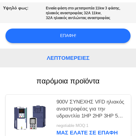
ΧΆΡΤΗΣ
Υψηλό φως:
,
Ενιαία φάση στο μετατροπέα 11kw 3 φάσης
ΙΣΤΌΤΟΠΟΥ
,
ηλιακός αναστροφέας 32A 11kw
32A ηλιακός αντλώντας αναστροφέας
ΠΟΛΙΤΙΚΉ
ΕΠΑΦΉ!
ΜΥΣΤΙΚΌΤΗΤΑΣ
ΛΕΠΤΟΜΈΡΕΙΕΣ
παρόμοια προϊόντα
900V ΣΥΝΕΧΗΣ VFD ηλιακός
αναστροφέας για την
υδραντλία 1HP 2HP 3HP 5HP
7.5HP 10HP
negotiable MOQ:1
ΜΑΣ ΕΛΆΤΕ ΣΕ ΕΠΑΦΉ