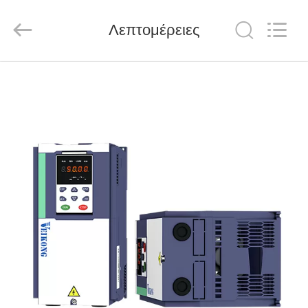
Shenzhen
LuoX
Electric
Λεπτομέρειες
Co.,
Ltd..
All
Rights
Reserved.
ΑΡΧΙΚΉ
ΣΕΛΊΔΑ
ΠΡΟΪΌΝΤΑ
ΒΊΝΤΕΟ
ΣΧΕΤΙΚΆ
ΜΕ
ΕΜΆΣ