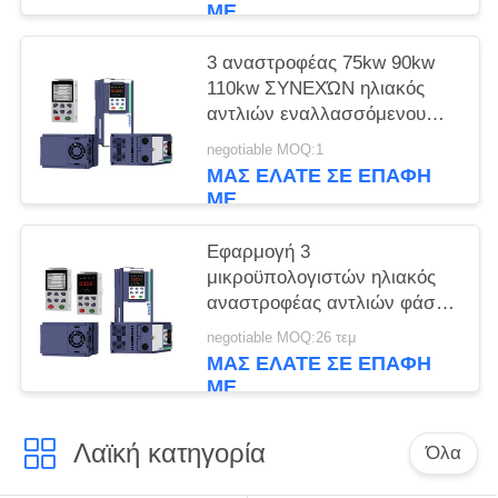
ΜΕ
3 αναστροφέας 75kw 90kw
110kw ΣΥΝΕΧΏΝ ηλιακός
αντλιών εναλλασσόμενου
ρεύματος 900V φάσης 380V
negotiable MOQ:1
με MPPT
ΜΑΣ ΕΛΆΤΕ ΣΕ ΕΠΑΦΉ
ΜΕ
Εφαρμογή 3
μικροϋπολογιστών ηλιακός
αναστροφέας αντλιών φάσης
με 99% αποδοτικά MPPT και
negotiable MOQ:26 τεμ
GPRS
ΜΑΣ ΕΛΆΤΕ ΣΕ ΕΠΑΦΉ
ΜΕ
Λαϊκή κατηγορία
Όλα