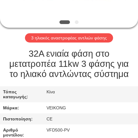
ΕΡΓΟΣΤΆΣΙΟ
ΠΕΡΙΉΓΗΣΗ
ΠΟΙΟΤΙΚΌΣ
3 ηλιακός αναστροφέας αντλιών φάσης
ΈΛΕΓΧΟΣ
32A ενιαία φάση στο
ΕΠΙΚΟΙΝΩΝΉΣΤΕ
μετατροπέα 11kw 3 φάσης για
ΜΑΖΊ
το ηλιακό αντλώντας σύστημα
ΜΑΣ
Τόπος
Κίνα
καταγωγής:
ΖΗΤΉΣΤΕ
Μάρκα:
VEIKONG
ΈΝΑ
Πιστοποίηση:
CE
ΑΠΌΣΠΑΣΜΑ
Αριθμό
VFD500-PV
μοντέλου: