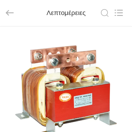
Shenzhen
LuoX
Electric
Λεπτομέρειες
Co.,
Ltd..
All
Rights
Reserved.
ΑΡΧΙΚΉ
ΣΕΛΊΔΑ
ΠΡΟΪΌΝΤΑ
ΒΊΝΤΕΟ
ΣΧΕΤΙΚΆ
ΜΕ
ΕΜΆΣ