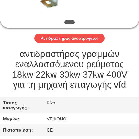
ΕΡΓΟΣΤΆΣΙΟ
ΠΕΡΙΉΓΗΣΗ
ΠΟΙΟΤΙΚΌΣ
Αντιδραστήρας αναστροφέων
ΈΛΕΓΧΟΣ
αντιδραστήρας γραμμών
ΕΠΙΚΟΙΝΩΝΉΣΤΕ
εναλλασσόμενου ρεύματος
ΜΑΖΊ
18kw 22kw 30kw 37kw 400V
ΜΑΣ
για τη μηχανή επαγωγής vfd
ΖΗΤΉΣΤΕ
Τόπος
Κίνα
καταγωγής:
ΈΝΑ
Μάρκα:
VEIKONG
ΑΠΌΣΠΑΣΜΑ
Πιστοποίηση:
CE