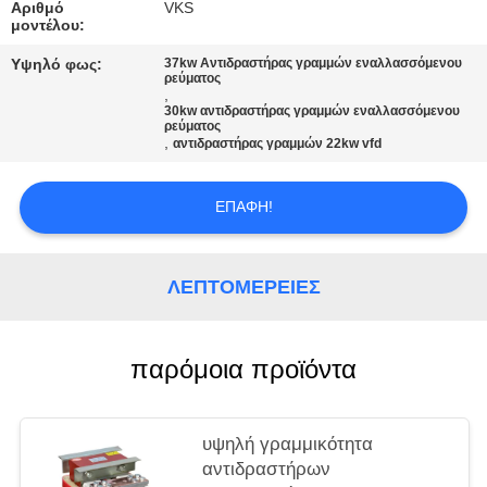
ΧΆΡΤΗΣ
Αριθμό
VKS
μοντέλου:
ΙΣΤΌΤΟΠΟΥ
Υψηλό φως:
37kw Αντιδραστήρας γραμμών εναλλασσόμενου
ρεύματος
,
ΠΟΛΙΤΙΚΉ
30kw αντιδραστήρας γραμμών εναλλασσόμενου
ρεύματος
ΜΥΣΤΙΚΌΤΗΤΑΣ
,
αντιδραστήρας γραμμών 22kw vfd
ΕΠΑΦΉ!
ΛΕΠΤΟΜΈΡΕΙΕΣ
παρόμοια προϊόντα
υψηλή γραμμικότητα
αντιδραστήρων