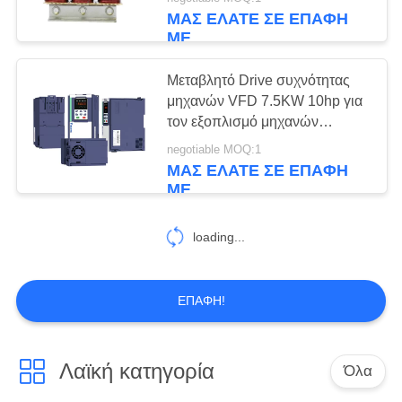
ΕΡΓΟΣΤΆΣΙΟ
ΜΑΣ ΕΛΆΤΕ ΣΕ ΕΠΑΦΉ
ΠΕΡΙΉΓΗΣΗ
ΜΕ
Μεταβλητό Drive συχνότητας
ΠΟΙΟΤΙΚΌΣ
μηχανών VFD 7.5KW 10hp για
ΈΛΕΓΧΟΣ
τον εξοπλισμό μηχανών
εναλλασσόμενου ρεύματος
negotiable MOQ:1
ΜΑΣ ΕΛΆΤΕ ΣΕ ΕΠΑΦΉ
ΕΠΙΚΟΙΝΩΝΉΣΤΕ
ΜΕ
ΜΑΖΊ
ΜΑΣ
loading...
ΖΗΤΉΣΤΕ
ΕΠΑΦΉ!
ΈΝΑ
ΑΠΌΣΠΑΣΜΑ
Λαϊκή κατηγορία
Όλα