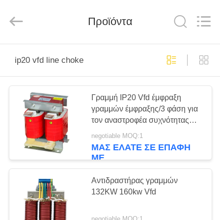
Shenzhen
LuoX
Electric
Προϊόντα
Co.,
Ltd..
All
Rights
Reserved.
ΑΡΧΙΚΉ
ip20 vfd line choke
ΣΕΛΊΔΑ
ΠΡΟΪΌΝΤΑ
Γραμμή IP20 Vfd έμφραξη
γραμμών έμφραξης/3 φάση για
τον αναστροφέα συχνότητας
ΒΊΝΤΕΟ
εναλλασσόμενου ρεύματος
negotiable MOQ:1
ΜΑΣ ΕΛΆΤΕ ΣΕ ΕΠΑΦΉ
ΜΕ
ΣΧΕΤΙΚΆ
ΜΕ
Αντιδραστήρας γραμμών
ΕΜΆΣ
132KW 160kw Vfd
negotiable MOQ:1