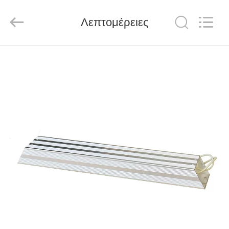
Shenzhen
LuoX
Electric
Λεπτομέρειες
Co.,
Ltd..
All
Rights
Reserved.
ΑΡΧΙΚΉ
ΣΕΛΊΔΑ
ΠΡΟΪΌΝΤΑ
ΒΊΝΤΕΟ
ΣΧΕΤΙΚΆ
ΜΕ
ΕΜΆΣ