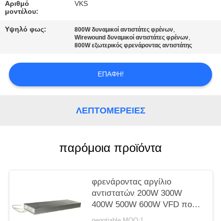
ΧΆΡΤΗΣ
Αριθμό
VKS
μοντέλου:
ΙΣΤΌΤΟΠΟΥ
Υψηλό φως:
,
800W δυναμικοί αντιστάτες φρένων
,
Wirewound δυναμικοί αντιστάτες φρένων
800W εξωτερικός φρενάροντας αντιστάτης
ΠΟΛΙΤΙΚΉ
ΜΥΣΤΙΚΌΤΗΤΑΣ
ΕΠΑΦΉ!
ΛΕΠΤΟΜΈΡΕΙΕΣ
παρόμοια προϊόντα
φρενάροντας αργίλιο
αντιστατών 200W 300W
400W 500W 600W VFD που
στεγάζεται
negotiable MOQ:1