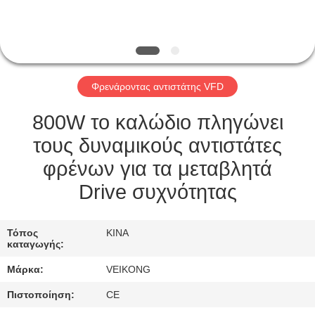
ΕΡΓΟΣΤΆΣΙΟ
ΠΕΡΙΉΓΗΣΗ
ΠΟΙΟΤΙΚΌΣ
Φρενάροντας αντιστάτης VFD
ΈΛΕΓΧΟΣ
800W το καλώδιο πληγώνει
ΕΠΙΚΟΙΝΩΝΉΣΤΕ
τους δυναμικούς αντιστάτες
ΜΑΖΊ
φρένων για τα μεταβλητά
ΜΑΣ
Drive συχνότητας
ΖΗΤΉΣΤΕ
Τόπος
ΚΙΝΑ
καταγωγής:
ΈΝΑ
Μάρκα:
VEIKONG
ΑΠΌΣΠΑΣΜΑ
Πιστοποίηση:
CE