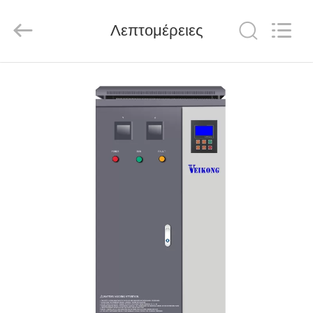
Shenzhen
LuoX
Electric
Λεπτομέρειες
Co.,
Ltd..
All
Rights
Reserved.
ΑΡΧΙΚΉ
ΣΕΛΊΔΑ
ΠΡΟΪΌΝΤΑ
ΒΊΝΤΕΟ
ΣΧΕΤΙΚΆ
ΜΕ
ΕΜΆΣ