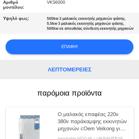
ΧΆΡΤΗΣ
Αριθμό
VKS6000
μοντέλου:
ΙΣΤΌΤΟΠΟΥ
Υψηλό φως:
,
500kw 3 μαλακός εκκινητής μηχανών φάσης
,
5.5kw 3 μαλακός εκκινητής μηχανών φάσης
500kw σε απευθείας σύνδεση εκκινητής μηχανών
ΠΟΛΙΤΙΚΉ
ΜΥΣΤΙΚΌΤΗΤΑΣ
ΕΠΑΦΉ!
ΛΕΠΤΟΜΈΡΕΙΕΣ
παρόμοια προϊόντα
Ο μαλακός επαφέας 220v
380v παράκαμψης εκκινητών
μηχανών cOem Veikong για
τη μηχανή προστατεύει
negotiable MOQ:鎮ㄨ鎵剧殑璧勬簮宸茶鍒犻櫎銆佸凡鏇村悕鎴栨殏鏃朵笉鍙敤銆