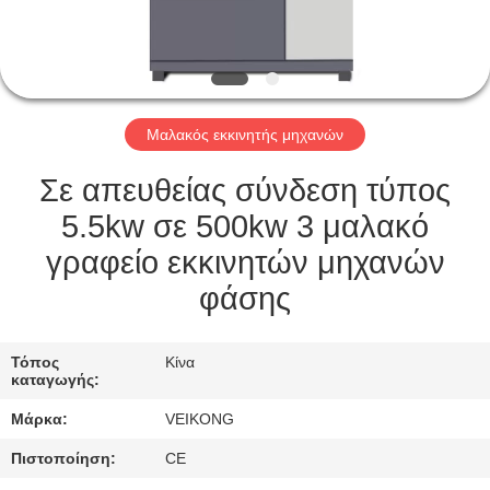
ΕΡΓΟΣΤΆΣΙΟ
ΠΕΡΙΉΓΗΣΗ
ΠΟΙΟΤΙΚΌΣ
Μαλακός εκκινητής μηχανών
ΈΛΕΓΧΟΣ
Σε απευθείας σύνδεση τύπος
ΕΠΙΚΟΙΝΩΝΉΣΤΕ
5.5kw σε 500kw 3 μαλακό
ΜΑΖΊ
γραφείο εκκινητών μηχανών
ΜΑΣ
φάσης
ΖΗΤΉΣΤΕ
Τόπος
Κίνα
καταγωγής:
ΈΝΑ
Μάρκα:
VEIKONG
ΑΠΌΣΠΑΣΜΑ
Πιστοποίηση:
CE