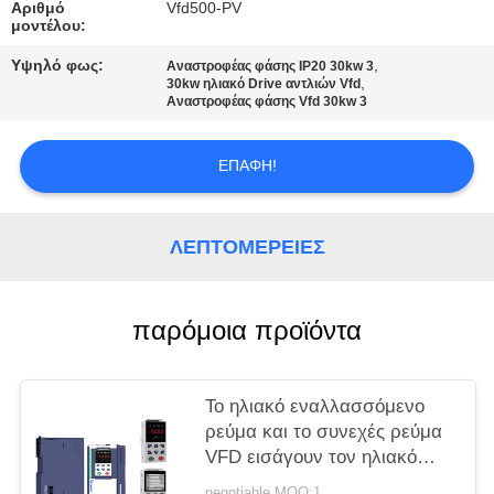
ΧΆΡΤΗΣ
Αριθμό
Vfd500-PV
μοντέλου:
ΙΣΤΌΤΟΠΟΥ
Υψηλό φως:
,
Αναστροφέας φάσης IP20 30kw 3
,
30kw ηλιακό Drive αντλιών Vfd
Αναστροφέας φάσης Vfd 30kw 3
ΠΟΛΙΤΙΚΉ
ΜΥΣΤΙΚΌΤΗΤΑΣ
ΕΠΑΦΉ!
ΛΕΠΤΟΜΈΡΕΙΕΣ
παρόμοια προϊόντα
Το ηλιακό εναλλασσόμενο
ρεύμα και το συνεχές ρεύμα
VFD εισάγουν τον ηλιακό
έλεγχο αναστροφέων 380v
negotiable MOQ:1