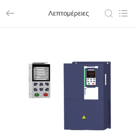
Shenzhen
LuoX
Electric
Λεπτομέρειες
Co.,
Ltd..
All
Rights
Reserved.
ΑΡΧΙΚΉ
ΣΕΛΊΔΑ
ΠΡΟΪΌΝΤΑ
ΒΊΝΤΕΟ
ΣΧΕΤΙΚΆ
ΜΕ
ΕΜΆΣ