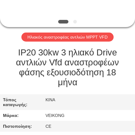
ΕΡΓΟΣΤΆΣΙΟ
ΠΕΡΙΉΓΗΣΗ
ΠΟΙΟΤΙΚΌΣ
Ηλιακός αναστροφέας αντλιών MPPT VFD
ΈΛΕΓΧΟΣ
IP20 30kw 3 ηλιακό Drive
ΕΠΙΚΟΙΝΩΝΉΣΤΕ
αντλιών Vfd αναστροφέων
ΜΑΖΊ
φάσης εξουσιοδότηση 18
ΜΑΣ
μήνα
ΖΗΤΉΣΤΕ
Τόπος
ΚΙΝΑ
καταγωγής:
ΈΝΑ
Μάρκα:
VEIKONG
ΑΠΌΣΠΑΣΜΑ
Πιστοποίηση:
CE