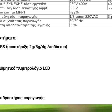
νική ΣΥΝΕΧΗΣ τάση εργασίας
260V-400V
40
στώμενη τάση εισαγωγής mppt
330V
55
οτικότητα MPPT
>99%
μημένη τάση παραγωγής
1/3-φάση 220VAC
3-
α συχνότητας παραγωγής
50/60Hz
ατη αποδοτικότητα της μηχανής
99%
ρτήματα:
RS (υποστήριξη 2g/3g/4g Διαδίκτυο)
ιθμητικό πληκτρολόγιο LCD
τιδραστήρας παραγωγής