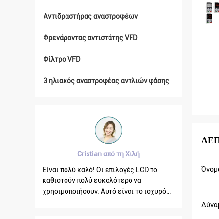
Αντιδραστήρας αναστροφέων
Φρενάροντας αντιστάτης VFD
Φίλτρο VFD
3 ηλιακός αναστροφέας αντλιών φάσης
ΛΕ
Cristian από τη Χιλή
Brahim Assad
Όνομ
Είναι πολύ καλό! Οι επιλογές LCD το
VFD500 η συχνότητα
καθιστούν πολύ ευκολότερο να
σταθερή όταν κυμαίν
χρησιμοποιήσουν. Αυτό είναι το ισχυρό
το ρεύμα παραγωγής 
σημείο, εύκολο της χρήσης. Και γερός.
άλλοι, γίαυτό η συχ
Δύνα
Μεγάλο λογισμικό PC.
είναι υψηλότερη επί