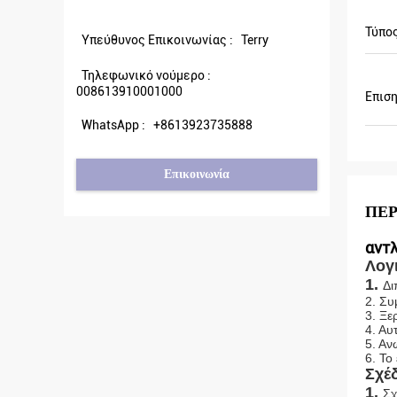
σώσει περισσότερη 
Τύπο
Υπεύθυνος Επικοινωνίας :
Terry
Τηλεφωνικό νούμερο :
008613910001000
Επισ
WhatsApp :
+8613923735888
Επικοινωνία
ΠΕΡ
αντ
Λογ
1.
Δι
2. Συ
3. Ξε
4. Αυ
5. Αν
6. Το
Σχέδ
1.
Σχ