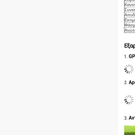
Κανο
Συνι
Αποδ
Εκτι
Φάσμ
Ανώτ
Εξα
GP
1.
Αρ
2.
Αν
3.