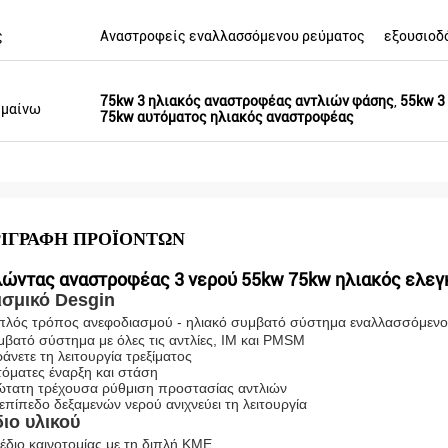
ενέργεια.
σύντομα. Πέρυσι υπήρξε μόνο ένας
τοπικός πράκτορας και φέτος, υπάρχουν
ς
Αναστροφείς εναλλασσόμενου ρεύματος
εξουσιοδ
περισσότερο από 8. Μερικοί απ' αυτούς
μόνο πωλήστε Veikong!
75kw 3 ηλιακός αναστροφέας αντλιών φάσης
,
55kw 3
ημαίνω
75kw αυτόματος ηλιακός αναστροφέας
ΙΓΡΑΦΉ ΠΡΟΪΌΝΤΩΝ
λώντας αναστροφέας 3 νερού 55kw 75kw ηλιακός ελεγ
ισμικό Desgin
πλός τρόπος ανεφοδιασμού - ηλιακό συμβατό σύστημα εναλλασσόμενο
μβατό σύστημα με όλες τις αντλίες, IM και PMSM
ράνετε τη λειτουργία τρεξίματος
τόματες έναρξη και στάση
ώτατη τρέχουσα ρύθμιση προστασίας αντλιών
 επίπεδο δεξαμενών νερού ανιχνεύει τη λειτουργία
ιο υλικού
έδιο καινοτομίας με τη διπλή ΚΜΕ