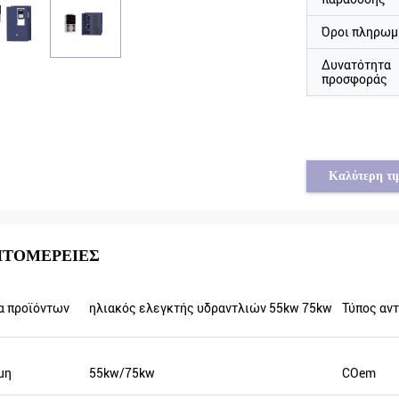
Όροι πληρωμ
Δυνατότητα
προσφοράς
Καλύτερη τι
ΠΤΟΜΈΡΕΙΕΣ
 από τη Συρία
Tayfun από την Τουρκία
α προϊόντων
ηλιακός ελεγκτής υδραντλιών 55kw 75kw
Τύπος αν
 παραγωγής είναι
ο ηλιακός αναστροφέας αντλιών είναι
ονται άλλοι. Επίσης
πραγματικά στην πολύ καλή ποιότητα και
είναι λιγότερο από
προετοιμάσαμε επίσης μερικά
νότητα παραγωγής
προωθητικά προϊόντα για την έκθεση.
μη
55kw/75kw
COem
σης που μπορεί να
Πρόκειται να κάνουμε τις νέες διαταγές