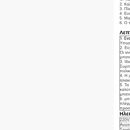
2. Κα
3. Πλ
4. Εν
5. Μ
6. Ο 
Λεπ
1. Ε
Υποστ
2. Ε
Οι αν
μπατ
3. Ιδ
Συμπε
πολικ
4. Η 
ηλιακ
5. Τ
καλύπ
μπατα
6. μπ
πλέγμ
προσ
Ηλε
220V
Ανώτ
Σειρ