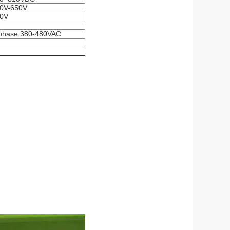
0V-650V
0V
phase 380-480VAC