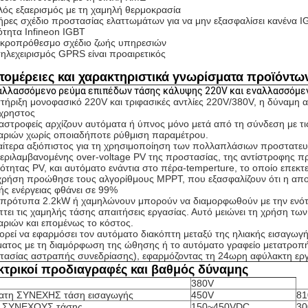
λός εξαερισμός με τη χαμηλή θερμοκρασία
ήρες σχέδιο προστασίας ελαττωμάτων για να μην εξασφαλίσει κανένα 
ότητα Infineon IGBT
ακροπρόθεσμο σχέδιο ζωής υπηρεσιών
τηλεχειρισμός GPRS είναι προαιρετικός
τομέρειες και χαρακτηριστικά γνωρίσματα προϊόντω
ναλλασσόμενο ρεύμα επιπέδων τάσης κάλυψης 220V και εναλλασσόμεν
ήριξη μονοφασικό 220V και τριφασικές αντλίες 220V/380V, η δύναμη
ύχρηστος
αστροφείς αρχίζουν αυτόματα ή ύπνος μόνο μετά από τη σύνδεση με τι
αριών χωρίς οποιαδήποτε ρύθμιση παραμέτρου.
ιαίτερα αξιόπιστος για τη χρησιμοποίηση των πολλαπλάσιων προστατε
ριλαμβανομένης over-voltage PV της προστασίας, της αντίστροφης π
ότητας PV, και αυτόματο ενάντια στο πέρα-temperture, το οποίο επεκτε
χρήση προώθησε τους αλγορίθμους MPPT, που εξασφαλίζουν ότι η απο
ής ενέργειας φθάνει σε 99%
α πρότυπα 2.2kW ή χαμηλώνουν μπορούν να διαμορφωθούν με την ενό
τει τις χαμηλής τάσης απαιτήσεις εργασίας. Αυτό μειώνει τη χρήση τω
ριών και επομένως το κόστος.
ορεί να εφαρμόσει τον αυτόματο διακόπτη μεταξύ της ηλιακής εισαγωγή
ατος με τη διαμόρφωση της ώθησης ή το αυτόματο γραφείο μετατροπή
τασίας αστραπής συνεδρίασης), εφαρμόζοντας τη 24ωρη αφύλακτη εργ
κτρικοί προδιαγραφές και βαθμός δύναμης
380V
ατη ΣΥΝΕΧΗΣ τάση εισαγωγής
450V
81
ά ΣΥΝΕΧΟΥΣ τάσης
150~450VDC
30