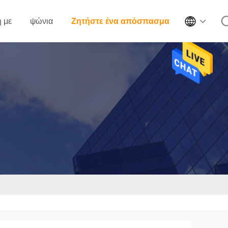

 με
ψώνια
Ζητήστε ένα απόσπασμα