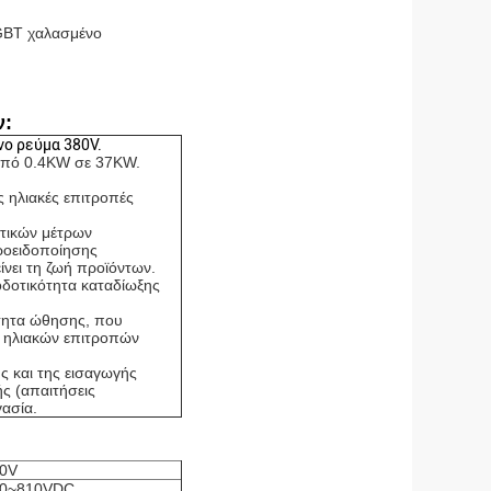
IGBT χαλασμένο
ν:
ο ρεύμα 380V.
 από 0.4KW σε 37KW.
ς ηλιακές επιτροπές
υτικών μέτρων
ροειδοποίησης
ίνει τη ζωή προϊόντων.
δοτικότητα καταδίωξης
τητα ώθησης, που
ν ηλιακών επιτροπών
ς και της εισαγωγής
ς (απαιτήσεις
ασία.
0V
0~810VDC