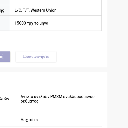
ής
L/C, T/T, Western Union
15000 τμχ το μήνα
μή
Επικοινωνήστε
Αντλία αντλιών PMSM εναλλασσόμενου
τλιών
ρεύματος
Δεχτείτε