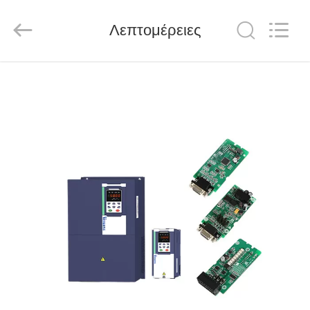
Shenzhen
LuoX
Electric
Λεπτομέρειες
Co.,
Ltd..
All
Rights
Reserved.
ΑΡΧΙΚΉ
ΣΕΛΊΔΑ
ΠΡΟΪΌΝΤΑ
ΒΊΝΤΕΟ
ΣΧΕΤΙΚΆ
ΜΕ
ΕΜΆΣ