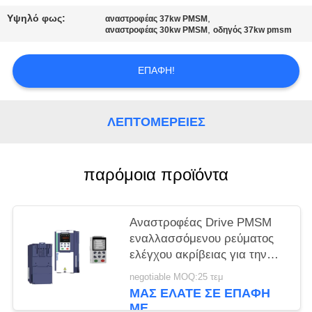
ΧΆΡΤΗΣ
Υψηλό φως:
,
αναστροφέας 37kw PMSM
ΙΣΤΌΤΟΠΟΥ
,
αναστροφέας 30kw PMSM
οδηγός 37kw pmsm
ΠΟΛΙΤΙΚΉ
ΕΠΑΦΉ!
ΜΥΣΤΙΚΌΤΗΤΑΣ
ΛΕΠΤΟΜΈΡΕΙΕΣ
παρόμοια προϊόντα
Αναστροφέας Drive PMSM
εναλλασσόμενου ρεύματος
ελέγχου ακρίβειας για την
πλαστική φορμάροντας
negotiable MOQ:25 τεμ
μηχανή τριφασική
ΜΑΣ ΕΛΆΤΕ ΣΕ ΕΠΑΦΉ
ΜΕ