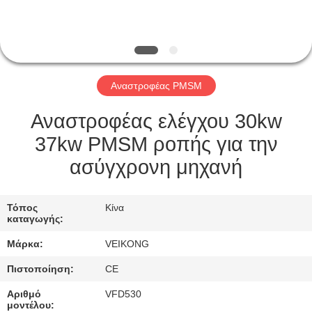
ΕΡΓΟΣΤΆΣΙΟ
ΠΕΡΙΉΓΗΣΗ
ΠΟΙΟΤΙΚΌΣ
Αναστροφέας PMSM
ΈΛΕΓΧΟΣ
Αναστροφέας ελέγχου 30kw
ΕΠΙΚΟΙΝΩΝΉΣΤΕ
37kw PMSM ροπής για την
ΜΑΖΊ
ασύγχρονη μηχανή
ΜΑΣ
Τόπος
Κίνα
καταγωγής:
ΖΗΤΉΣΤΕ
Μάρκα:
VEIKONG
ΈΝΑ
Πιστοποίηση:
CE
ΑΠΌΣΠΑΣΜΑ
Αριθμό
VFD530
μοντέλου: