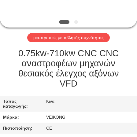
ΕΡΓΟΣΤΆΣΙΟ
ΠΕΡΙΉΓΗΣΗ
ΠΟΙΟΤΙΚΌΣ
μετατροπείς μεταβλητής συχνότητας
ΈΛΕΓΧΟΣ
0.75kw-710kw CNC CNC
ΕΠΙΚΟΙΝΩΝΉΣΤΕ
αναστροφέων μηχανών
ΜΑΖΊ
θεσιακός έλεγχος αξόνων
ΜΑΣ
VFD
ΖΗΤΉΣΤΕ
Τόπος
Κίνα
καταγωγής:
ΈΝΑ
Μάρκα:
VEIKONG
ΑΠΌΣΠΑΣΜΑ
Πιστοποίηση:
CE