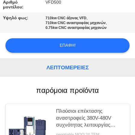
ΧΆΡΤΗΣ
Αριθμό
VFD500
μοντέλου:
ΙΣΤΌΤΟΠΟΥ
Υψηλό φως:
,
710kw CNC άξονας VFD
,
710kw CNC αναστροφέας μηχανών
0.75kw CNC αναστροφέας μηχανών
ΠΟΛΙΤΙΚΉ
ΜΥΣΤΙΚΌΤΗΤΑΣ
ΕΠΑΦΉ!
ΛΕΠΤΟΜΈΡΕΙΕΣ
παρόμοια προϊόντα
Πλούσιοι επέκτασης
αναστροφείς 380V-480V
συχνότητας λειτουργίας
μεταβλητοί με τη λειτουργία
negotiable MOQ:24 ΤΕΜ