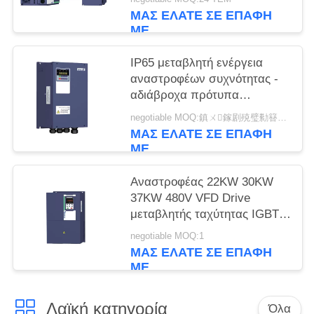
GPRS
ΜΑΣ ΕΛΆΤΕ ΣΕ ΕΠΑΦΉ
ΜΕ
IP65 μεταβλητή ενέργεια
αναστροφέων συχνότητας -
αδιάβροχα πρότυπα
αποταμίευσης
negotiable MOQ:鎮ㄨ鎵剧殑璧勬簮宸茶鍒犻櫎銆佸凡鏇村悕鎴栨殏鏃朵笉鍙敤銆
ΜΑΣ ΕΛΆΤΕ ΣΕ ΕΠΑΦΉ
ΜΕ
Αναστροφέας 22KW 30KW
37KW 480V VFD Drive
μεταβλητής ταχύτητας IGBTs
τριφασικός
negotiable MOQ:1
ΜΑΣ ΕΛΆΤΕ ΣΕ ΕΠΑΦΉ
ΜΕ
Λαϊκή κατηγορία
Όλα