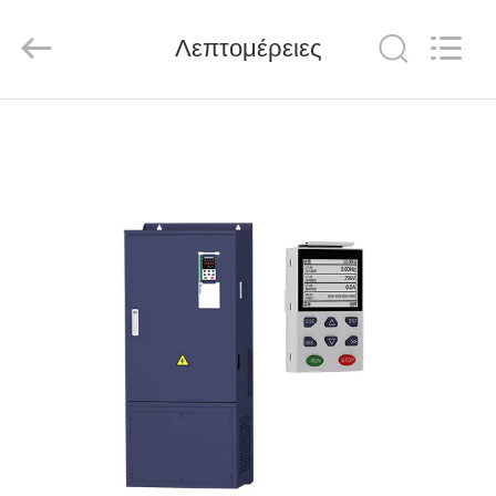
Shenzhen
LuoX
Electric
Λεπτομέρειες
Co.,
Ltd..
All
Rights
Reserved.
ΑΡΧΙΚΉ
ΣΕΛΊΔΑ
ΠΡΟΪΌΝΤΑ
ΒΊΝΤΕΟ
ΣΧΕΤΙΚΆ
ΜΕ
ΕΜΆΣ