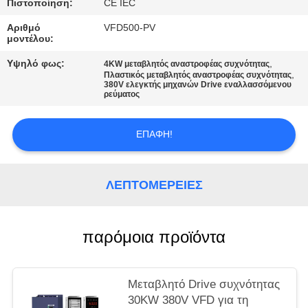
ΧΆΡΤΗΣ
Πιστοποίηση:
CE IEC
ΙΣΤΌΤΟΠΟΥ
Αριθμό
VFD500-PV
μοντέλου:
Υψηλό φως:
,
4KW μεταβλητός αναστροφέας συχνότητας
ΠΟΛΙΤΙΚΉ
,
Πλαστικός μεταβλητός αναστροφέας συχνότητας
380V ελεγκτής μηχανών Drive εναλλασσόμενου
ΜΥΣΤΙΚΌΤΗΤΑΣ
ρεύματος
ΕΠΑΦΉ!
ΛΕΠΤΟΜΈΡΕΙΕΣ
παρόμοια προϊόντα
Μεταβλητό Drive συχνότητας
30KW 380V VFD για τη