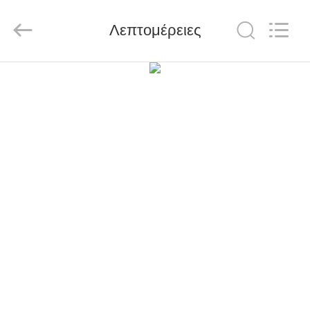
Shenzhen
LuoX
Electric
Λεπτομέρειες
Co.,
Ltd..
All
Rights
Reserved.
ΑΡΧΙΚΉ
ΣΕΛΊΔΑ
ΠΡΟΪΌΝΤΑ
ΒΊΝΤΕΟ
ΣΧΕΤΙΚΆ
ΜΕ
ΕΜΆΣ