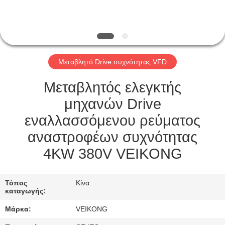
ΕΡΓΟΣΤΆΣΙΟ
ΠΕΡΙΉΓΗΣΗ
ΠΟΙΟΤΙΚΌΣ
Μεταβλητό Drive συχνότητας VFD
ΈΛΕΓΧΟΣ
Μεταβλητός ελεγκτής
ΕΠΙΚΟΙΝΩΝΉΣΤΕ
μηχανών Drive
ΜΑΖΊ
εναλλασσόμενου ρεύματος
ΜΑΣ
αναστροφέων συχνότητας
4KW 380V VEIKONG
ΖΗΤΉΣΤΕ
ΈΝΑ
Τόπος
Κίνα
καταγωγής:
ΑΠΌΣΠΑΣΜΑ
Μάρκα:
VEIKONG