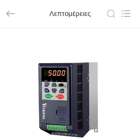
Shenzhen
LuoX
Electric
Λεπτομέρειες
Co.,
Ltd..
All
Rights
Reserved.
ΑΡΧΙΚΉ
ΣΕΛΊΔΑ
ΠΡΟΪΌΝΤΑ
ΒΊΝΤΕΟ
ΣΧΕΤΙΚΆ
ΜΕ
ΕΜΆΣ