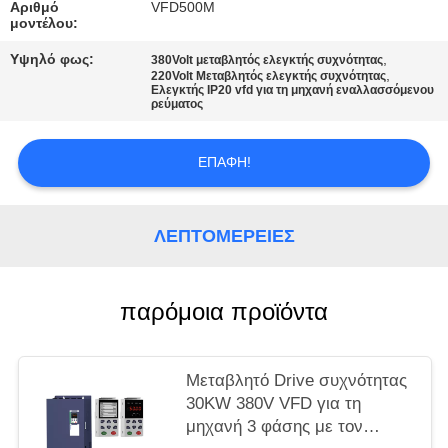
ΧΆΡΤΗΣ
Αριθμό
VFD500M
μοντέλου:
ΙΣΤΌΤΟΠΟΥ
Υψηλό φως:
,
380Volt μεταβλητός ελεγκτής συχνότητας
,
220Volt Μεταβλητός ελεγκτής συχνότητας
Ελεγκτής IP20 vfd για τη μηχανή εναλλασσόμενου
ΠΟΛΙΤΙΚΉ
ρεύματος
ΜΥΣΤΙΚΌΤΗΤΑΣ
ΕΠΑΦΉ!
ΛΕΠΤΟΜΈΡΕΙΕΣ
παρόμοια προϊόντα
Μεταβλητό Drive συχνότητας
30KW 380V VFD για τη
μηχανή 3 φάσης με τον