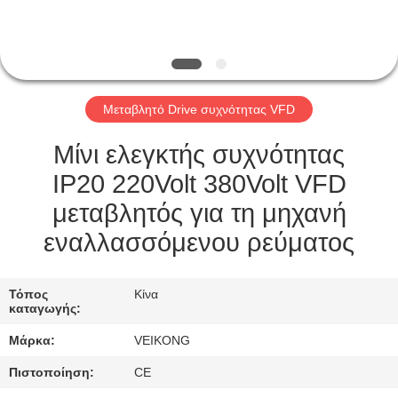
ΕΡΓΟΣΤΆΣΙΟ
ΠΕΡΙΉΓΗΣΗ
ΠΟΙΟΤΙΚΌΣ
Μεταβλητό Drive συχνότητας VFD
ΈΛΕΓΧΟΣ
Μίνι ελεγκτής συχνότητας
ΕΠΙΚΟΙΝΩΝΉΣΤΕ
IP20 220Volt 380Volt VFD
ΜΑΖΊ
μεταβλητός για τη μηχανή
ΜΑΣ
εναλλασσόμενου ρεύματος
ΖΗΤΉΣΤΕ
Τόπος
Κίνα
καταγωγής:
ΈΝΑ
Μάρκα:
VEIKONG
ΑΠΌΣΠΑΣΜΑ
Πιστοποίηση:
CE