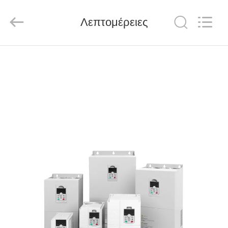
Shenzhen
LuoX
Electric
Λεπτομέρειες
Co.,
Ltd..
All
Rights
Reserved.
ΑΡΧΙΚΉ
ΣΕΛΊΔΑ
ΠΡΟΪΌΝΤΑ
ΒΊΝΤΕΟ
ΣΧΕΤΙΚΆ
ΜΕ
ΕΜΆΣ