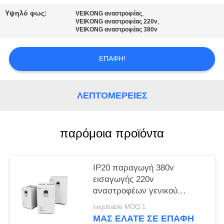
ΧΆΡΤΗΣ
Υψηλό φως:
,
VEIKONG αναστροφέας
ΙΣΤΌΤΟΠΟΥ
,
VEIKONG αναστροφέας 220v
VEIKONG αναστροφέας 380v
ΠΟΛΙΤΙΚΉ
ΕΠΑΦΉ!
ΜΥΣΤΙΚΌΤΗΤΑΣ
ΛΕΠΤΟΜΈΡΕΙΕΣ
παρόμοια προϊόντα
IP20 παραγωγή 380v
εισαγωγής 220v
αναστροφέων γενικού
σκοπού για την υφαντική
negotiable MOQ:1
μηχανή
ΜΑΣ ΕΛΆΤΕ ΣΕ ΕΠΑΦΉ