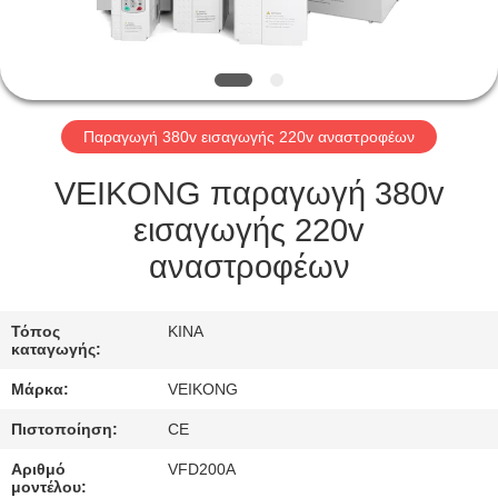
ΕΡΓΟΣΤΆΣΙΟ
ΠΕΡΙΉΓΗΣΗ
ΠΟΙΟΤΙΚΌΣ
Παραγωγή 380v εισαγωγής 220v αναστροφέων
ΈΛΕΓΧΟΣ
VEIKONG παραγωγή 380v
ΕΠΙΚΟΙΝΩΝΉΣΤΕ
εισαγωγής 220v
ΜΑΖΊ
αναστροφέων
ΜΑΣ
Τόπος
ΚΙΝΑ
καταγωγής:
ΖΗΤΉΣΤΕ
Μάρκα:
VEIKONG
ΈΝΑ
Πιστοποίηση:
CE
ΑΠΌΣΠΑΣΜΑ
Αριθμό
VFD200A
μοντέλου: