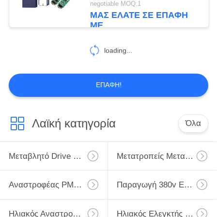
negotiable MOQ:1
ΜΑΣ ΕΛΆΤΕ ΣΕ ΕΠΑΦΉ
ΜΕ
loading...
ΕΠΑΦΉ!
Λαϊκή κατηγορία
Όλα
Μεταβλητό Drive Συχνότητας VFD
Μετατροπείς Μεταβλητής Συχνότητας
Αναστροφέας PMSM
Παραγωγή 380v Εισαγωγής 220v Αναστροφέων
Ηλιακός Αναστροφέας Αντλιών Ενιαίας Φάσης
Ηλιακός Ελεγκτής Υδραντλιών