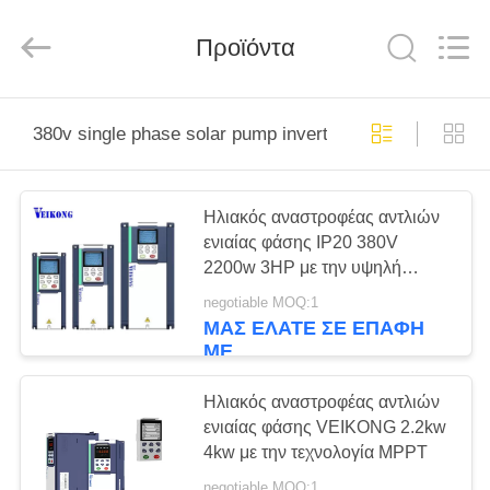
Shenzhen
LuoX
Electric
Προϊόντα
Co.,
Ltd..
All
Rights
Reserved.
ΑΡΧΙΚΉ
380v single phase solar pump inverter
ΣΕΛΊΔΑ
ΠΡΟΪΌΝΤΑ
Ηλιακός αναστροφέας αντλιών
ενιαίας φάσης IP20 380V
2200w 3HP με την υψηλή
ΒΊΝΤΕΟ
αποδοτικότητα MPPT
negotiable MOQ:1
ΜΑΣ ΕΛΆΤΕ ΣΕ ΕΠΑΦΉ
ΜΕ
ΣΧΕΤΙΚΆ
ΜΕ
Ηλιακός αναστροφέας αντλιών
ΕΜΆΣ
ενιαίας φάσης VEIKONG 2.2kw
4kw με την τεχνολογία MPPT
negotiable MOQ:1