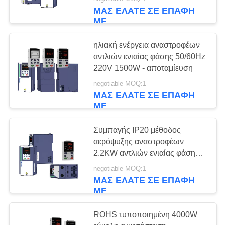
ΕΡΓΟΣΤΆΣΙΟ
ΜΑΣ ΕΛΆΤΕ ΣΕ ΕΠΑΦΉ
ΠΕΡΙΉΓΗΣΗ
ΜΕ
ηλιακή ενέργεια αναστροφέων
ΠΟΙΟΤΙΚΌΣ
αντλιών ενιαίας φάσης 50/60Hz
ΈΛΕΓΧΟΣ
220V 1500W - αποταμίευση
negotiable MOQ:1
ΜΑΣ ΕΛΆΤΕ ΣΕ ΕΠΑΦΉ
ΕΠΙΚΟΙΝΩΝΉΣΤΕ
ΜΕ
ΜΑΖΊ
ΜΑΣ
Συμπαγής IP20 μέθοδος
αερόψυξης αναστροφέων
2.2KW αντλιών ενιαίας φάσης
ΖΗΤΉΣΤΕ
ηλιακή
negotiable MOQ:1
ΈΝΑ
ΜΑΣ ΕΛΆΤΕ ΣΕ ΕΠΑΦΉ
ΜΕ
ΑΠΌΣΠΑΣΜΑ
ROHS τυποποιημένη 4000W